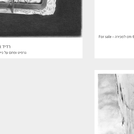
רדיד א
גרפיט ופחם על נייר, 55*60 ס"מ, 