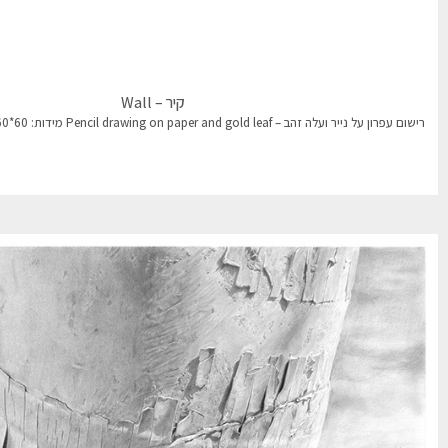
קיר – Wall
רישום עפרון על נייר ועלה זהב – Pencil drawing on paper and gold leaf מידות: 60*60 cm למכירה – For sale