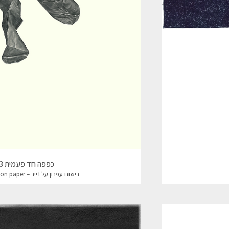
כפפה חד פעמית 3 Disposable glove
רישום עפרון על נייר – Pencil drawing on paper מידות: 84*60 cm