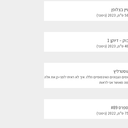
ן בצלופן
ק – דיוקן 1
וסטרליץ
202 "…העננים על פני השמים הגבוהים האינסופיים הללו. איך לא ראיתי לפני-כן את אלה
ה מאושר אני לראות
רס #89