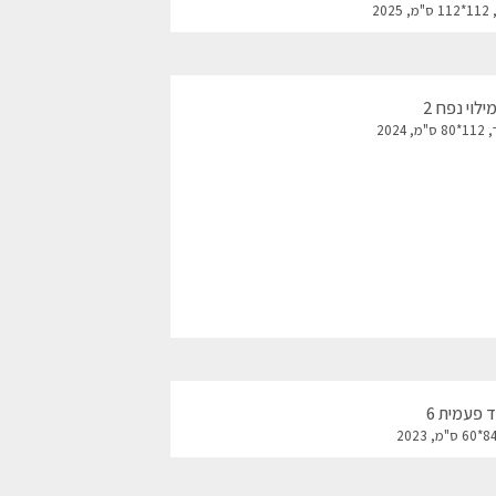
20
לוי נפח 2
202
 פעמית 6