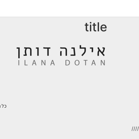
title
כל הזכ
//
//