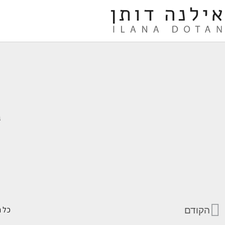
ג
הקודם
כל הזכ