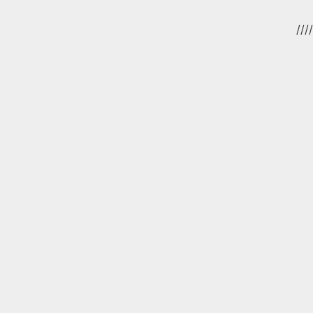
//
//