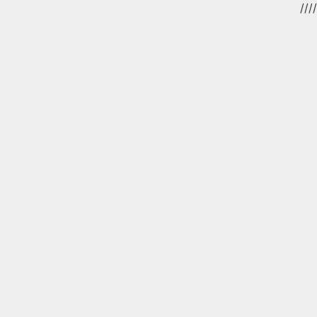
//
//