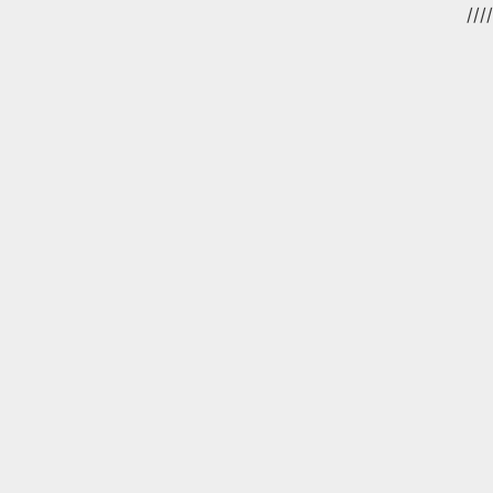
//
//