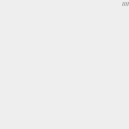
//
//